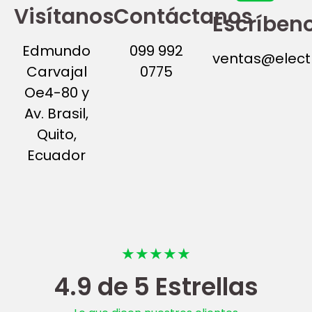
Visítanos
Contáctanos
Escríben
Edmundo
099 992
ventas@elect
Carvajal
0775
Oe4-80 y
Av. Brasil,
Quito,
Ecuador
★★★★★
4.9 de 5 Estrellas